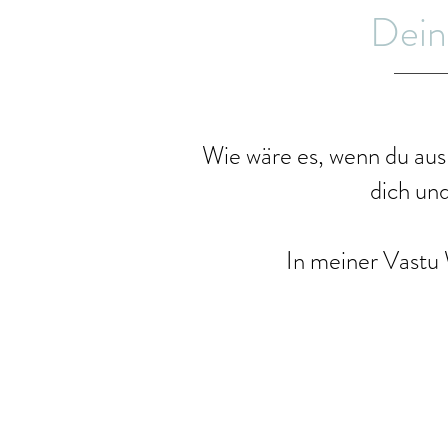
Dein
Wie wäre es, wenn du au
dich un
In meiner Vastu W