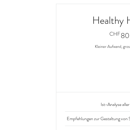
Healthy
CHF
80
Kleiner Aufwand, gro
Gültig für 1 M
efahre meh
Ist-Analyse all
Empfehlungen zur Gestaltung von S