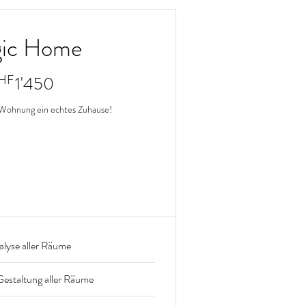
ic Home
1'450CHF
HF
1'450
 Wohnung ein echtes Zuhause!
tig für 3 Monate
efahre mehr
alyse aller Räume
 Gestaltung aller Räume