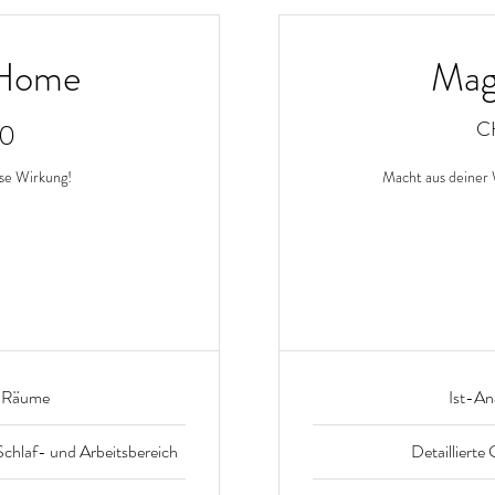
 Home
Mag
800CHF
C
0
sse Wirkung!
Macht aus deiner
onat
Gül
r
er Räume
Ist-An
chlaf- und Arbeitsbereich
Detaillierte