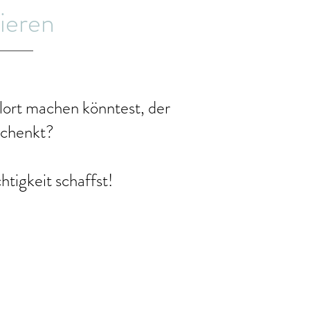
ieren
ort machen könntest, der
schenkt?
htigkeit schaffst!