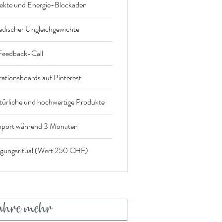
fekte und Energie-Blockaden
edischer Ungleichgewichte
 Feedback-Call
irationsboards auf Pinterest
atürliche und hochwertige Produkte
port während 3 Monaten
nigungsritual (Wert 250 CHF)
ahre mehr