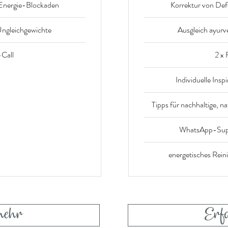
 Energie-Blockaden
Korrektur von De
Ungleichgewichte
Ausgleich ayurv
-Call
2 x
Individuelle Insp
Tipps für nachhaltige, n
WhatsApp-Sup
energetisches Rei
mehr
Erf